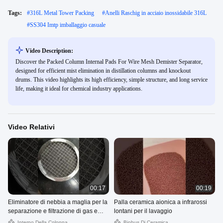
Tags:
#
316L Metal Tower Packing
#
Anelli Raschig in acciaio inossidabile 316L
#
SS304 Imtp imballaggio casuale
Video Description:
Discover the Packed Column Internal Pads For Wire Mesh Demister Separator,
designed for efficient mist elimination in distillation columns and knockout
drums. This video highlights its high efficiency, simple structure, and long service
life, making it ideal for chemical industry applications.
Video Relativi
00:17
00:19
Eliminatore di nebbia a maglia per la
Palla ceramica aionica a infrarossi
separazione e filtrazione di gas e
lontani per il lavaggio
liquidi
Interno Della Colonna
Biobus Di Ceramica