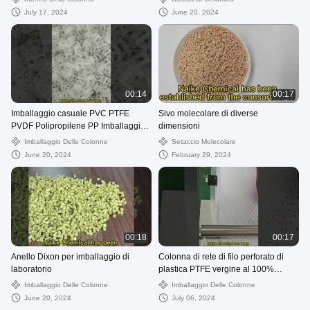
July 17, 2024
June 20, 2024
00:14
00:17
Imballaggio casuale PVC PTFE
Sivo molecolare di diverse
PVDF Polipropilene PP Imballaggio
dimensioni
anello di plastica Pall
Imballaggio Delle Colonne
Setaccio Molecolare
June 20, 2024
February 29, 2024
00:18
00:17
Anello Dixon per imballaggio di
Colonna di rete di filo perforato di
laboratorio
plastica PTFE vergine al 100%
imballaggio 500Y per raffinazione
Imballaggio Delle Colonne
Imballaggio Delle Colonne
June 20, 2024
July 06, 2024