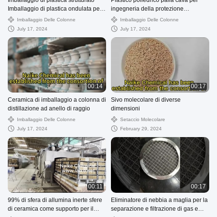
Imballaggio di plastica strutturato
Plastico poliedrico palla cava per
Imballaggio di plastica ondulata per
ingegneria della protezione
la depurazione dei gas residui
ambientale
Imballaggio Delle Colonne
Imballaggio Delle Colonne
July 17, 2024
July 17, 2024
00:14
00:17
Ceramica di imballaggio a colonna di
Sivo molecolare di diverse
distillazione ad anello di raggio
dimensioni
Imballaggio Delle Colonne
Setaccio Molecolare
July 17, 2024
February 29, 2024
00:11
00:17
99% di sfera di allumina inerte sfere
Eliminatore di nebbia a maglia per la
di ceramica come supporto per il
separazione e filtrazione di gas e