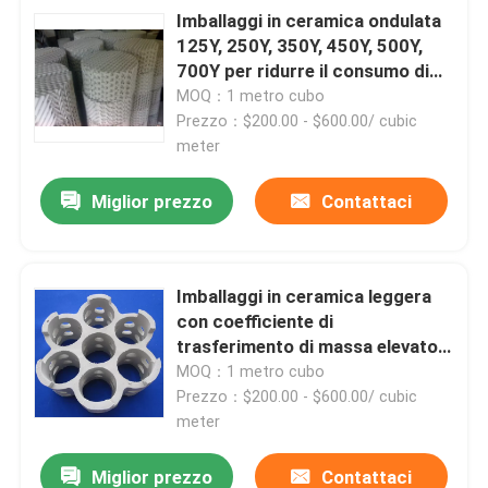
Imballaggi in ceramica ondulata
125Y, 250Y, 350Y, 450Y, 500Y,
Su di noi
700Y per ridurre il consumo di
energia
MOQ：1 metro cubo
Prezzo：$200.00 - $600.00/ cubic
Visita alla fabbrica
meter
Controllo della qualità
Miglior prezzo
Contattaci
Contattaci
Imballaggi in ceramica leggera
con coefficiente di
Chiedi un preventivo
trasferimento di massa elevato
con superficie specifica per
MOQ：1 metro cubo
l'industria del coke
Prezzo：$200.00 - $600.00/ cubic
Stagno molecolare PSA
meter
Zeolite a setaccio molecolare
Miglior prezzo
Contattaci