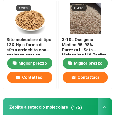
Agenti chimici ausiliari
Sito molecolare di tipo
3-10L Ossigeno
13X-Hp a forma di
Medico 95-98%
sfera arricchito con
Purezza Li Seta
ossigeno per uso
Molecolare LIX Zeolite
medico
13X Litio Zeolite
Miglior prezzo
Miglior prezzo
Ossigeno Per
Concentratore di
Ossigeno
Contattaci
Contattaci
Zeolite a setaccio molecolare
(175)