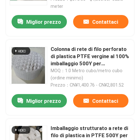
meter
Miglior prezzo
Contattaci
Colonna di rete di filo perforato
di plastica PTFE vergine al 100%
imballaggio 500Y per
raffinazione
MOQ：1.0 Metro cubo/metro cubo
(ordine minimo)
Prezzo：CN¥1,400.76 - CN¥2,801.52
Miglior prezzo
Contattaci
Imballaggio strutturato a rete di
filo di plastica in PTFE 500Y per