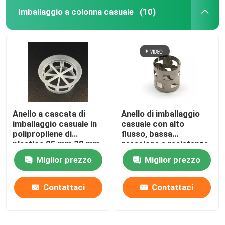
Imballaggio a colonna casuale
(10)
Anello a cascata di
Anello di imballaggio
imballaggio casuale in
casuale con alto
polipropilene di
flusso, bassa
plastica 25 mm 38 mm
pressione e resistenza
50 mm 76 mm
Miglior prezzo
Miglior prezzo
Contattaci
Contattaci