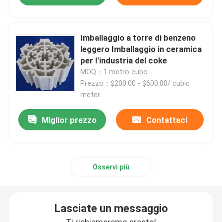
carbonato di litio
Imballaggio a torre di benzeno
leggero Imballaggio in ceramica
Allumina attivata
per l'industria del coke
MOQ：1 metro cubo
Prezzo：$200.00 - $600.00/ cubic
Imballaggio a colonna casuale
meter
Miglior prezzo
Contattaci
imballaggio a torre strutturato
Imballaggio di laboratorio
Osservi più
internals della colonna di distillazione
Lasciate un messaggio
Palla ceramica dell'allumina