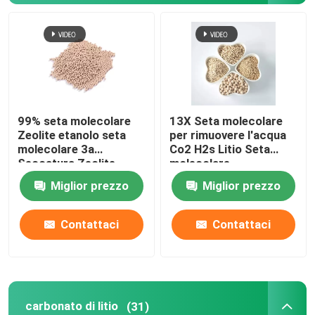
99% seta molecolare
13X Seta molecolare
Zeolite etanolo seta
per rimuovere l'acqua
molecolare 3a
Co2 H2s Litio Seta
Seccatura Zeolite
molecolare
Miglior prezzo
Miglior prezzo
Contattaci
Contattaci
carbonato di litio
(31)