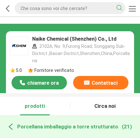
Naike Chemical (Shenzhen) Co., Ltd
2102A, No. 9,Furong Road, Songgang Sub-
District ,Baoan District,Shenzhen,China,Porcella
na
5.0
Fornitore verificato
chiamare ora
Contattaci
prodotti
Circa noi
Porcellana imballaggio a torre strutturato
(21)