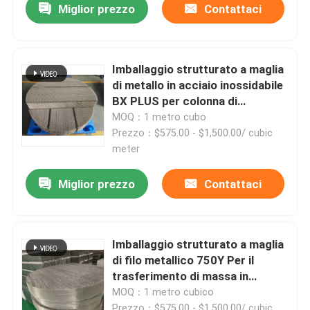
Miglior prezzo
Contattaci
Imballaggio strutturato a maglia
di metallo in acciaio inossidabile
BX PLUS per colonna di
distillazione
MOQ：1 metro cubo
Prezzo：$575.00 - $1,500.00/ cubic
meter
Miglior prezzo
Contattaci
Imballaggio strutturato a maglia
di filo metallico 750Y Per il
trasferimento di massa in
colonna di distillazione
MOQ：1 metro cubico
Prezzo：$575.00 - $1,500.00/ cubic