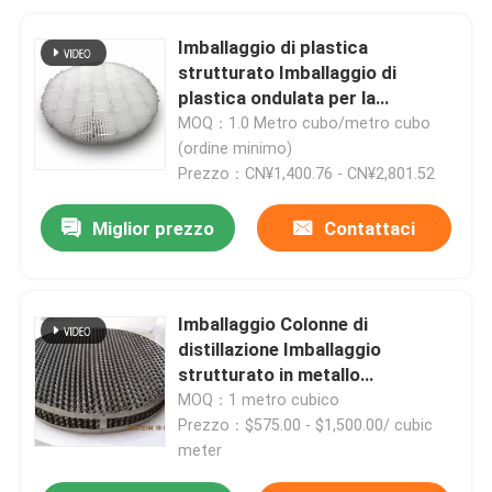
Imballaggio di plastica
strutturato Imballaggio di
plastica ondulata per la
depurazione dei gas residui
MOQ：1.0 Metro cubo/metro cubo
(ordine minimo)
Prezzo：CN¥1,400.76 - CN¥2,801.52
Miglior prezzo
Contattaci
Imballaggio Colonne di
distillazione Imballaggio
strutturato in metallo
Imballaggio in filo in acciaio
MOQ：1 metro cubico
inossidabile Imballaggio in garza
Prezzo：$575.00 - $1,500.00/ cubic
meter