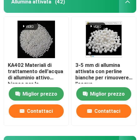
Allumina attivata
(42)
KA402 Materiali di
3-5 mm di allumina
trattamento dell'acqua
attivata con perline
di alluminio attivo
bianche per rimuovere
bianco per la
l'acqua
defluorazione
dall'asciugatrice ad
Miglior prezzo
Miglior prezzo
aria
Contattaci
Contattaci