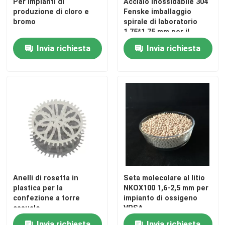
Per impianti di
Acciaio inossidabile 304
produzione di cloro e
Fenske imballaggio
bromo
spirale di laboratorio
1,75*1,75 mm per il
processo di distillazione
Invia richiesta
Invia richiesta
Casa.
Anelli di rosetta in
Seta molecolare al litio
plastica per la
NKOX100 1,6-2,5 mm per
Prodotti
confezione a torre
impianto di ossigeno
casuale
VPSA
confezionamento
Video
Invia richiesta
Invia richiesta