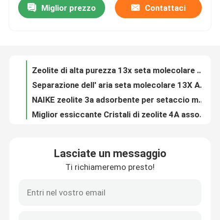
Miglior prezzo
Contattaci
Zeolite ZSM--5 Catalizzatore catalizzatore prezzo
Zeolite di alta purezza 13x seta molecolare APG 13x 3A 4A 5A Zeolite di alta qualità
Su di noi
Separazione dell' aria seta molecolare 13X Apg Zeolite Adsorbente
NAIKE zeolite 3a adsorbente per setaccio molecolare per essiccante di etanolo
Visita alla fabbrica
Miglior essiccante Cristali di zeolite 4A assorbono ossigeno e azoto
Zeolite seta molecolare 4a asciugatori prezzo all'ingrosso
Controllo della qualità
seta molecolare di zeolite 3a 4a 5a 13x assorbente di umidità
10A 13X Seta molecolare per generatore di ossigeno PSA zeolite seta molecolare agente ausiliario chimico
Contattaci
NAIKE Zeolite desiccante per setaccio molecolare 3a per desiccante super secco Catalizzatori e agenti chimici ausiliari
seta molecolare di zeolite zsm-5 per catalizzatore di cracking
Lasciate un messaggio
Chiedi un preventivo
Sivo molecolare CaX per generatore di ossigeno PSA Assorbimento dell'umidità
Ti richiameremo presto!
prezzo più basso zeolite seta molecolare 4a 10*18/8*12/4*8 mesh per asciugatura a gas naturale per filtri asciugatrice d'aria acquirenti
Stagno molecolare PSA
Perline di setaccio molecolare 3A Dessicante per gas naturale per asciugatura dell'aria Rimozione di CO2 dal gas naturale Separazione dell'aria
NAIKE 3A additivi setaccio molecolare polvere di zeolite
Zeolite a setaccio molecolare
Prezzo all'ingrosso Zeolite 4A Adsorbente per seta molecolare Compressore d'aria adsorbente per seta molecolare Zeolite di litio