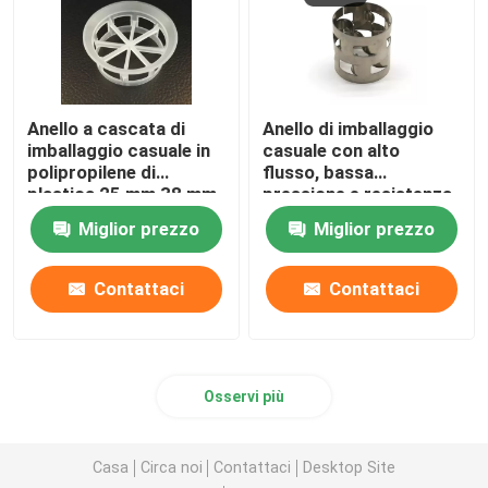
Anello a cascata di
Anello di imballaggio
imballaggio casuale in
casuale con alto
polipropilene di
flusso, bassa
plastica 25 mm 38 mm
pressione e resistenza
50 mm 76 mm
Miglior prezzo
Miglior prezzo
Contattaci
Contattaci
Osservi più
Casa
Circa noi
Contattaci
Desktop Site