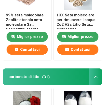
Agenti chimici ausiliari
99% seta molecolare
13X Seta molecolare
Zeolite etanolo seta
per rimuovere l'acqua
molecolare 3a
Co2 H2s Litio Seta
Seccatura Zeolite
molecolare
Miglior prezzo
Miglior prezzo
Contattaci
Contattaci
carbonato di litio
(31)