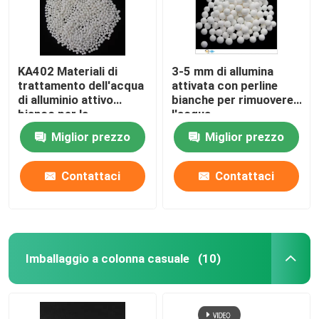
KA402 Materiali di
3-5 mm di allumina
trattamento dell'acqua
attivata con perline
di alluminio attivo
bianche per rimuovere
bianco per la
l'acqua
defluorazione
dall'asciugatrice ad
Miglior prezzo
Miglior prezzo
aria
Contattaci
Contattaci
Imballaggio a colonna casuale
(10)