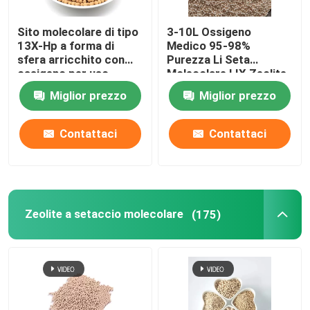
Sito molecolare di tipo
3-10L Ossigeno
imballaggio di torre in ceramica
13X-Hp a forma di
Medico 95-98%
sfera arricchito con
Purezza Li Seta
ossigeno per uso
Molecolare LIX Zeolite
Imballaggio della torre metallica
medico
13X Litio Zeolite
Miglior prezzo
Miglior prezzo
Ossigeno Per
Concentratore di
Imballaggi per torri in plastica
Ossigeno
Contattaci
Contattaci
Elettroliti delle batterie al litio
Biobolle in ceramica
Zeolite a setaccio molecolare
(175)
Favo ceramico
media del mbbr