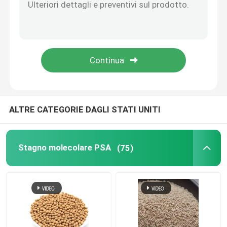
Polvere di setaccio molecolare attivata, 3A/4A/13X polvere di zeolite attivata
Fornitura di granuli di zeolite seta molecolare 3A 4A 5A per l'assorbimento del CO2
carbonato di litio
Naike 13X setaccio molecolare asciugatura a gas di sintesi di ammoniaca
Catalizzatore Adsorbente Co2 Adsorbente Zeolite Seta Molecolare 13X
Allumina attivata
Concentratore di ossigeno generatore seta molecolare 13X zeolite ossigeno
Imballaggio a colonna casuale
ALTRE CATEGORIE DAGLI STATI UNITI
imballaggio a torre strutturato
Stagno molecolare PSA
(75)
Imballaggio di laboratorio
internals della colonna di distillazione
Palla ceramica dell'allumina