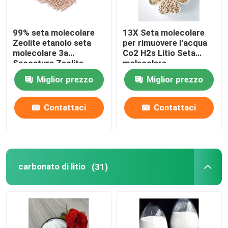
99% seta molecolare
13X Seta molecolare
Zeolite etanolo seta
per rimuovere l'acqua
molecolare 3a
Co2 H2s Litio Seta
Seccatura Zeolite
molecolare
Miglior prezzo
Miglior prezzo
Contattaci
Contattaci
carbonato di litio
(31)