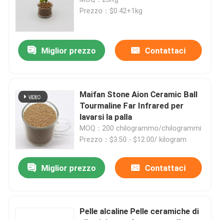
Prezzo：$0.42+1kg
Su di noi
Miglior prezzo
Contattaci
Visita alla fabbrica
Controllo della qualità
Maifan Stone Aion Ceramic Ball
Tourmaline Far Infrared per
lavarsi la palla
Contattaci
MOQ：200 chilogrammo/chilogrammi
Prezzo：$3.50 - $12.00/ kilogram
Chiedi un preventivo
Miglior prezzo
Contattaci
Stagno molecolare PSA
Pelle alcaline Pelle ceramiche di
Zeolite a setaccio molecolare