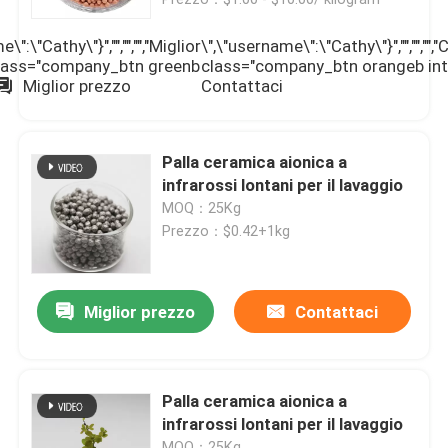
\":\"Cathy\"}","","","","Miglior
\",\"username\":\"Cathy\"}","","","","
 class="company_btn greenb
class="company_btn orangeb int
Miglior prezzo
Contattaci
Palla ceramica aionica a
infrarossi lontani per il lavaggio
MOQ：25Kg
Prezzo：$0.42+1kg
Miglior prezzo
Contattaci
Casa.
Prodotti
Palla ceramica aionica a
infrarossi lontani per il lavaggio
Video
MOQ：25Kg