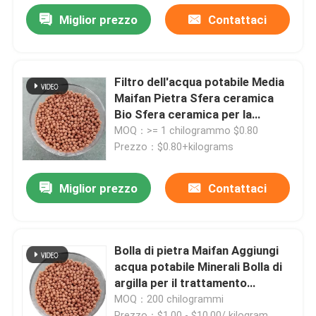
Miglior prezzo
Contattaci
Filtro dell'acqua potabile Media
Maifan Pietra Sfera ceramica
Bio Sfera ceramica per la
produzione di acqua minerale
MOQ：>= 1 chilogrammo $0.80
alcalina
Prezzo：$0.80+kilograms
Miglior prezzo
Contattaci
Bolla di pietra Maifan Aggiungi
acqua potabile Minerali Bolla di
argilla per il trattamento
dell'acqua
MOQ：200 chilogrammi
Prezzo：$1.00 - $10.00/ kilogram