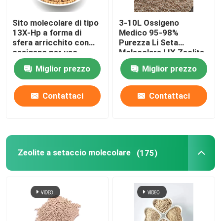
Agenti chimici ausiliari
Sito molecolare di tipo
3-10L Ossigeno
13X-Hp a forma di
Medico 95-98%
sfera arricchito con
Purezza Li Seta
ossigeno per uso
Molecolare LIX Zeolite
medico
13X Litio Zeolite
Miglior prezzo
Miglior prezzo
Ossigeno Per
Concentratore di
Ossigeno
Contattaci
Contattaci
Zeolite a setaccio molecolare
(175)