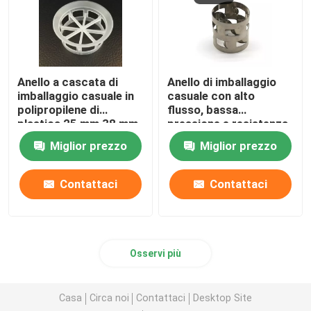
Anello a cascata di
Anello di imballaggio
imballaggio casuale in
casuale con alto
polipropilene di
flusso, bassa
plastica 25 mm 38 mm
pressione e resistenza
50 mm 76 mm
Miglior prezzo
Miglior prezzo
Contattaci
Contattaci
Osservi più
Casa
Circa noi
Contattaci
Desktop Site