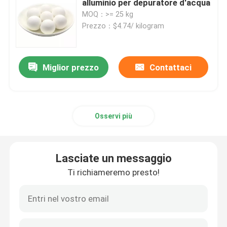
alluminio per depuratore d'acqua
MOQ：>= 25 kg
carbonato di litio
Prezzo：$4.74/ kilogram
Allumina attivata
Miglior prezzo
Contattaci
Imballaggio a colonna casuale
Osservi più
imballaggio a torre strutturato
Imballaggio di laboratorio
Lasciate un messaggio
Ti richiameremo presto!
internals della colonna di distillazione
Palla ceramica dell'allumina