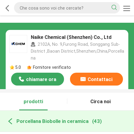
Naike Chemical (Shenzhen) Co., Ltd
2102A, No. 9,Furong Road, Songgang Sub-
District ,Baoan District,Shenzhen,China,Porcella
na
5.0
Fornitore verificato
chiamare ora
Contattaci
prodotti
Circa noi
Porcellana Biobolle in ceramica
(43)