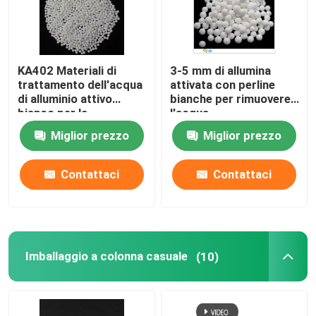
KA402 Materiali di
3-5 mm di allumina
trattamento dell'acqua
attivata con perline
di alluminio attivo
bianche per rimuovere
bianco per la
l'acqua
defluorazione
dall'asciugatrice ad
Miglior prezzo
Miglior prezzo
aria
Contattaci
Contattaci
Imballaggio a colonna casuale
(10)