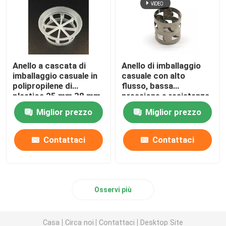
Anello a cascata di
Anello di imballaggio
imballaggio casuale in
casuale con alto
polipropilene di
flusso, bassa
plastica 25 mm 38 mm
pressione e resistenza
50 mm 76 mm
Miglior prezzo
Miglior prezzo
Contattaci
Contattaci
Osservi più
Casa
Circa noi
Contattaci
Desktop Site