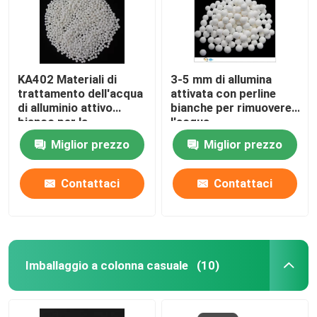
KA402 Materiali di
3-5 mm di allumina
trattamento dell'acqua
attivata con perline
di alluminio attivo
bianche per rimuovere
bianco per la
l'acqua
defluorazione
dall'asciugatrice ad
Miglior prezzo
Miglior prezzo
aria
Contattaci
Contattaci
Imballaggio a colonna casuale
(10)