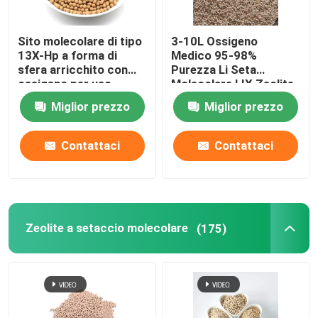
Agenti chimici ausiliari
Sito molecolare di tipo
3-10L Ossigeno
13X-Hp a forma di
Medico 95-98%
sfera arricchito con
Purezza Li Seta
ossigeno per uso
Molecolare LIX Zeolite
medico
13X Litio Zeolite
Miglior prezzo
Miglior prezzo
Ossigeno Per
Concentratore di
Ossigeno
Contattaci
Contattaci
Zeolite a setaccio molecolare
(175)