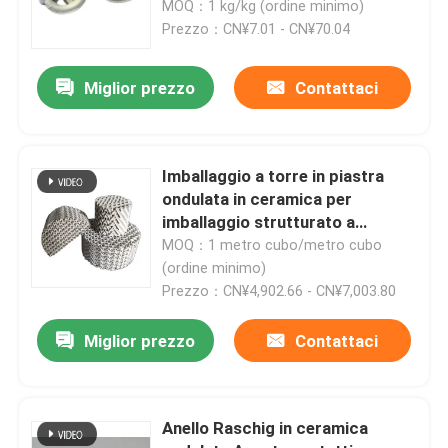
raffreddamento
MOQ：1 kg/kg (ordine minimo)
Prezzo：CN¥7.01 - CN¥70.04
Su di noi
Miglior prezzo
Contattaci
Visita alla fabbrica
Imballaggio a torre in piastra
Controllo della qualità
ondulata in ceramica per
imballaggio strutturato a
colonna di distillazione
MOQ：1 metro cubo/metro cubo
Contattaci
(ordine minimo)
Prezzo：CN¥4,902.66 - CN¥7,003.80
Chiedi un preventivo
Miglior prezzo
Contattaci
Stagno molecolare PSA
Anello Raschig in ceramica
Zeolite a setaccio molecolare