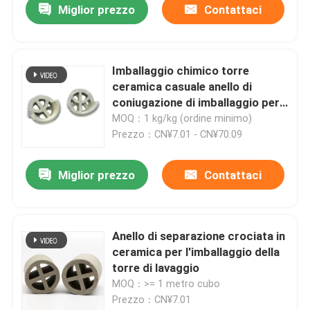
Miglior prezzo
Contattaci
Imballaggio chimico torre
ceramica casuale anello di
coniugazione di imballaggio per
torre di raffreddamento
MOQ：1 kg/kg (ordine minimo)
Prezzo：CN¥7.01 - CN¥70.09
Miglior prezzo
Contattaci
Anello di separazione crociata in
ceramica per l'imballaggio della
torre di lavaggio
MOQ：>= 1 metro cubo
Prezzo：CN¥7.01