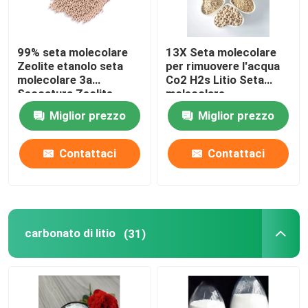
99% seta molecolare
13X Seta molecolare
Zeolite etanolo seta
per rimuovere l'acqua
molecolare 3a
Co2 H2s Litio Seta
Seccatura Zeolite
molecolare
Miglior prezzo
Miglior prezzo
Contattaci
Contattaci
carbonato di litio
(31)