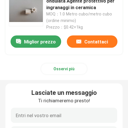
ondulata Agente protettivo per
ingranaggi in ceramica
MOQ：1.0 Metro cubo/metro cubo
carbonato di litio
(ordine minimo)
Prezzo：$0.42+1kg
Allumina attivata
Miglior prezzo
Contattaci
Imballaggio a colonna casuale
imballaggio a torre strutturato
Osservi più
Imballaggio di laboratorio
Lasciate un messaggio
Ti richiameremo presto!
internals della colonna di distillazione
Palla ceramica dell'allumina