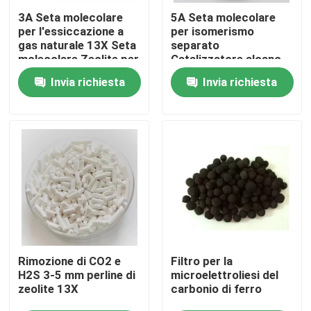
3A Seta molecolare
5A Seta molecolare
per l'essiccazione a
per isomerismo
Su di noi
gas naturale 13X Seta
separato
molecolare Zeolite per
Catalizzatore alcano
il concentratore di
Litio Seta molecolare
Invia richiesta
Invia richiesta
Visita alla fabbrica
ossigeno
Ossigeno Mcm 22
Zeolite
Controllo della qualità
Contattaci
Chiedi un preventivo
Stagno molecolare PSA
Rimozione di CO2 e
Filtro per la
H2S 3-5 mm perline di
microelettroliesi del
zeolite 13X
carbonio di ferro
Zeolite a setaccio molecolare