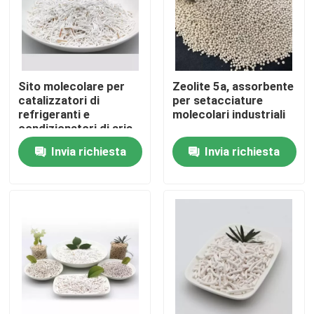
Sito molecolare per
Zeolite 5a, assorbente
catalizzatori di
per setacciature
refrigeranti e
molecolari industriali
condizionatori di aria
Sito molecolare 5A
Invia richiesta
Invia richiesta
Casa.
Prodotti
Video