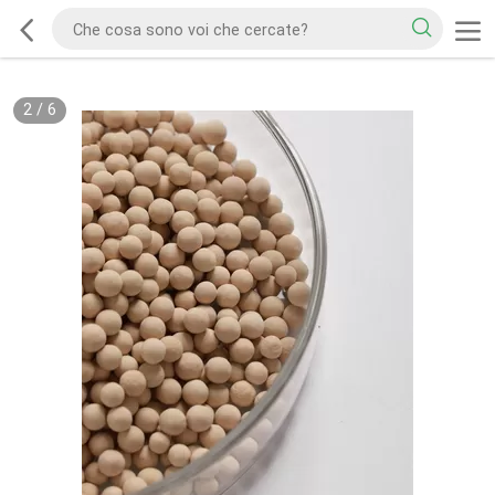
2
/
6