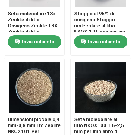
Seta molecolare 13x
Staggio al 95% di
Su di noi
Zeolite di litio
ossigeno Staggio
Ossigeno Zeolite 13X
molecolare al litio
Zeolite di litio
NKOX-101 con perline
Visita alla fabbrica
Ossigeno
piccole 0,4-0,8 mm
Invia richiesta
Invia richiesta
Controllo della qualità
Contattaci
Chiedi un preventivo
Stagno molecolare PSA
Dimensioni piccole 0,4
Seta molecolare al
mm-0,8 mm Lix Zeolite
litio NKOX100 1,6-2,5
NKOX101 Per
mm per impianto di
Zeolite a setaccio molecolare