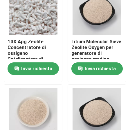
13X Apg Zeolite
Litium Molecular Sieve
Concentratore di
Zeolite Oxygen per
ossigeno
generatore di
Catalizzatore di
ossigeno medico
ossigeno attrezzature
Invia richiesta
Invia richiesta
Zeolite sintetico
prezzo equo
Casa.
Prodotti
Video