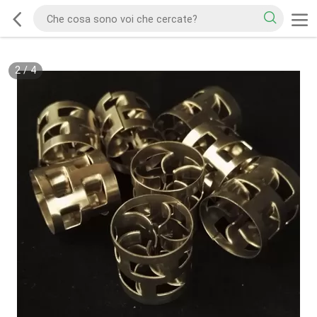
2
/
4