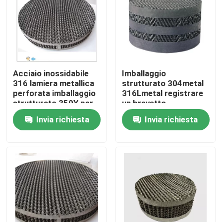
Su di noi
Visita alla fabbrica
Acciaio inossidabile
Imballaggio
316 lamiera metallica
strutturato 304metal
Controllo della qualità
perforata imballaggio
316Lmetal registrare
strutturato 350Y per
un brevetto
colonna di distillazione
Invia richiesta
Invia richiesta
Contattaci
Chiedi un preventivo
Stagno molecolare PSA
Zeolite a setaccio molecolare