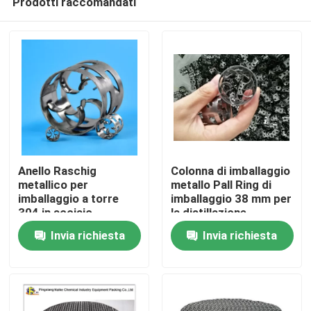
Prodotti raccomandati
Anello Raschig
Colonna di imballaggio
metallico per
metallo Pall Ring di
imballaggio a torre
imballaggio 38 mm per
304 in acciaio
la distillazione
Casa.
inossidabile Anello
Invia richiesta
Invia richiesta
Raschig
Prodotti
Video