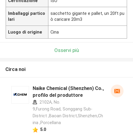
Certificazione
ISO
Imballaggi partico
sacchetto gigante e pallet, un 20ft pu
lari
ò caricare 20m3
Luogo di origine
Cina
Osservi più
Circa noi
Naike Chemical (Shenzhen) Co., Ltd
profilo del produttore
2102A, No.
9,Furong Road, Songgang Sub-
District ,Baoan District,Shenzhen,Ch
ina ,Porcellana
5.0