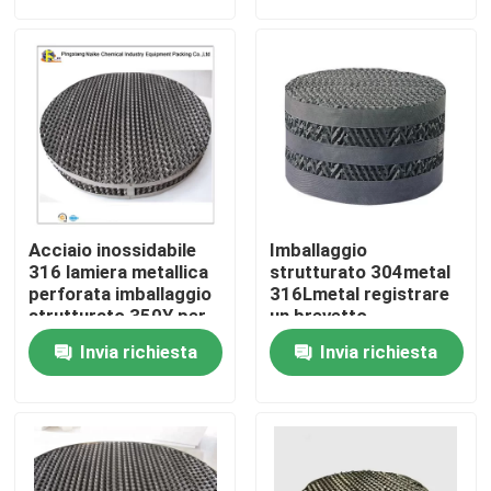
Su di noi
Visita alla fabbrica
Controllo della qualità
Acciaio inossidabile
Imballaggio
Contattaci
316 lamiera metallica
strutturato 304metal
perforata imballaggio
316Lmetal registrare
strutturato 350Y per
un brevetto
colonna di distillazione
Chiedi un preventivo
Invia richiesta
Invia richiesta
Stagno molecolare PSA
Zeolite a setaccio molecolare