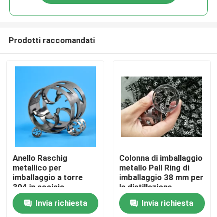
Prodotti raccomandati
Casa.
Anello Raschig
Colonna di imballaggio
metallico per
metallo Pall Ring di
imballaggio a torre
imballaggio 38 mm per
Prodotti
304 in acciaio
la distillazione
inossidabile Anello
Invia richiesta
Invia richiesta
Raschig
Video