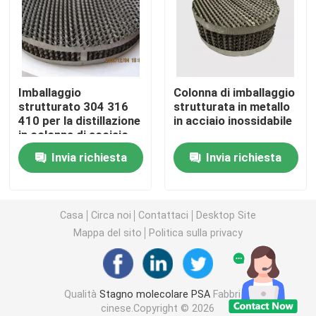
carbonato di litio
Allumina attivata
Imballaggio
Colonna di imballaggio
strutturato 304 316
strutturata in metallo
410 per la distillazione
in acciaio inossidabile
Imballaggio a colonna casuale
in colonna di acciaio
inossidabile2000
Invia richiesta
Invia richiesta
imballaggio a torre strutturato
Imballaggio di laboratorio
Casa
Circa noi
Contattaci
Desktop Site
Mappa del sito
Politica sulla privacy
internals della colonna di distillazione
Qualità
Stagno molecolare PSA
Fabbrica
Palla ceramica dell'allumina
cinese.Copyright © 2026