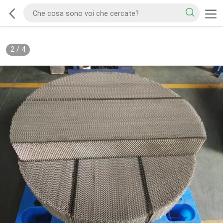
2
/
4