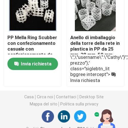
carbonato di litio
Allumina attivata
PP Mella Ring Scubber
Anello di imballaggio
con confezionamento
della torre della rete in
casuale con
plastica in PP da 25
Imballaggio a colonna casuale
confezionamento da
mm, 38 mm, 50 mm
\",\"username\":\"Cathy\"}","",
25 mm, 50 mm, 90 mm
per unità di urea
prezzo");'
Invia richiesta
con confezione da
nell'industria dei
class="siglebtn_lit
imballaggio a torre strutturato
sacchetto tessuto
fertilizzanti
bggree intercept">
Invia richiesta
Imballaggio di laboratorio
Casa
Circa noi
Contattaci
Desktop Site
Mappa del sito
Politica sulla privacy
internals della colonna di distillazione
Palla ceramica dell'allumina