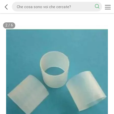
2
/
6