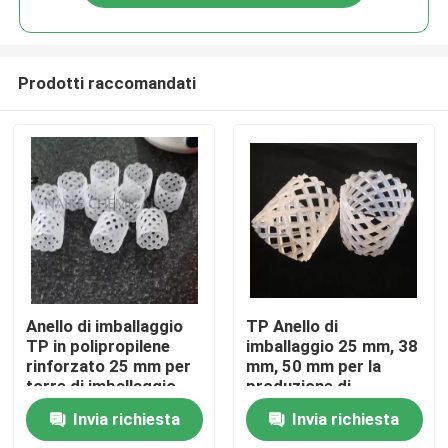
Prodotti raccomandati
Casa.
Anello di imballaggio
TP Anello di
TP in polipropilene
imballaggio 25 mm, 38
rinforzato 25 mm per
mm, 50 mm per la
Prodotti
torre di imballaggio
produzione di
dell'urea
fertilizzanti
Invia richiesta
Invia richiesta
Video