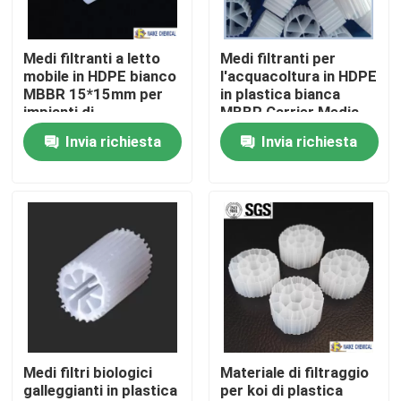
Su di noi
Medi filtranti a letto
Medi filtranti per
mobile in HDPE bianco
l'acquacoltura in HDPE
MBBR 15*15mm per
in plastica bianca
Visita alla fabbrica
impianti di
MBBR Carrier Media
trattamento delle
16*10mm
Invia richiesta
Invia richiesta
acque reflue/medi
Controllo della qualità
filtranti biologici
Contattaci
Chiedi un preventivo
Stagno molecolare PSA
Medi filtri biologici
Materiale di filtraggio
galleggianti in plastica
per koi di plastica
Zeolite a setaccio molecolare