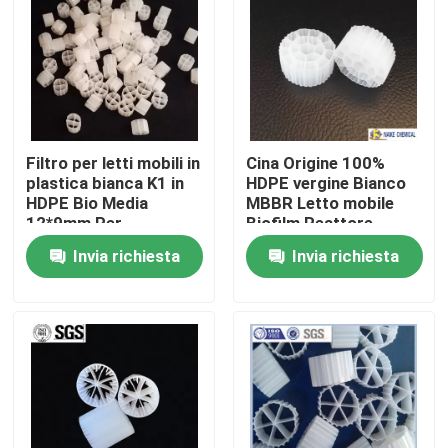
Filtro per letti mobili in
Cina Origine 100%
plastica bianca K1 in
HDPE vergine Bianco
HDPE Bio Media
MBBR Letto mobile
12*9mm Per
Biofilm Reattore
l'acquacoltura
Media 25*12mm Per il
Invia richiesta
Invia richiesta
trattamento delle
acque reflue
Casa.
Prodotti
Video