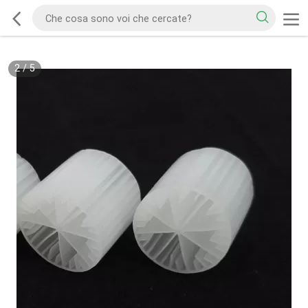
2
/
5