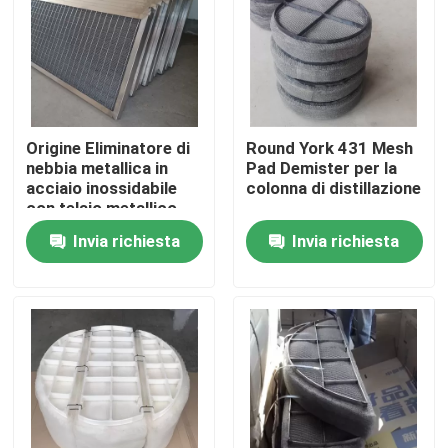
Su di noi
Visita alla fabbrica
Origine Eliminatore di
Round York 431 Mesh
nebbia metallica in
Pad Demister per la
Controllo della qualità
acciaio inossidabile
colonna di distillazione
con telaio metallico
per colonna di
Invia richiesta
Invia richiesta
Contattaci
distillazione
Chiedi un preventivo
Stagno molecolare PSA
Zeolite a setaccio molecolare