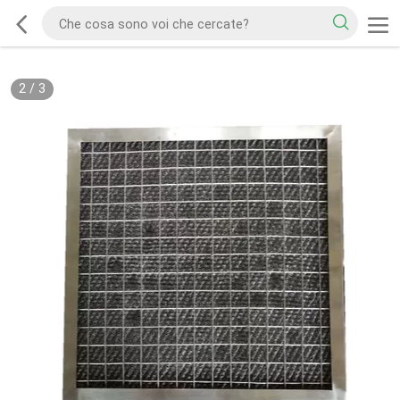
2
/
3