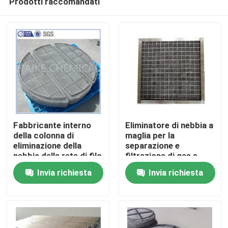
Prodotti raccomandati
Fabbricante interno
Eliminatore di nebbia a
della colonna di
maglia per la
eliminazione della
separazione e
nebbia della rete di filo
filtrazione di gas e
Casa.
metallico in Cina
liquidi
Invia richiesta
Invia richiesta
Prodotti
Video