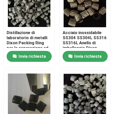
Su di noi
Visita alla fabbrica
Distillazione di
Acciaio inossidabile
laboratorio di metalli
SS304 SS304L SS316
Dixon Packing Ring
SS316L Anello di
Controllo della qualità
per la separazione ad
imballaggio Dixon
alta purezza
perforato
Invia richiesta
Invia richiesta
Contattaci
Chiedi un preventivo
Stagno molecolare PSA
Zeolite a setaccio molecolare