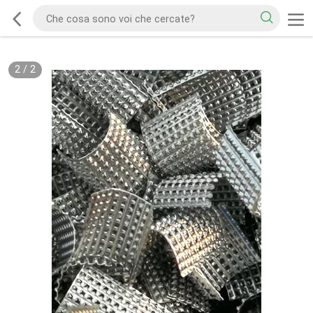
1
/
2