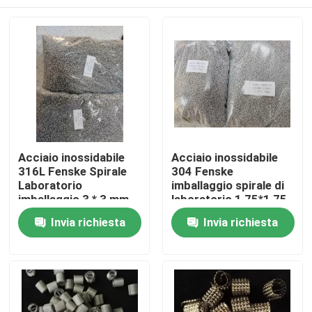
Acciaio inossidabile
Acciaio inossidabile
316L Fenske Spirale
304 Fenske
Laboratorio
imballaggio spirale di
imballaggio 3 * 3 mm
laboratorio 1,75*1,75
per processo di
mm per il processo di
Casa.
Invia richiesta
Invia richiesta
separazione di alta
distillazione
purezza
Prodotti
Video