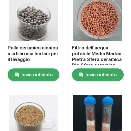
Su di noi
Visita alla fabbrica
Palla ceramica aionica
Filtro dell'acqua
a infrarossi lontani per
potabile Media Maifan
Controllo della qualità
il lavaggio
Pietra Sfera ceramica
Bio Sfera ceramica
per la produzione di
Contattaci
Invia richiesta
Invia richiesta
acqua minerale
alcalina
Chiedi un preventivo
Stagno molecolare PSA
Zeolite a setaccio molecolare