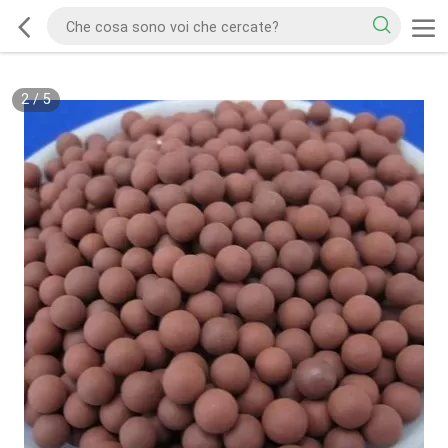
2
/
5