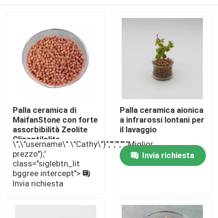
Palla ceramica di
Palla ceramica aionica
MaifanStone con forte
a infrarossi lontani per
assorbibilità Zeolite
il lavaggio
Clinoptilolite
\",\"username\":\"Cathy\"}","","","","Miglior
Casa.
prezzo");'
Invia richiesta
class="siglebtn_lit
bggree intercept">
Invia richiesta
Prodotti
Video