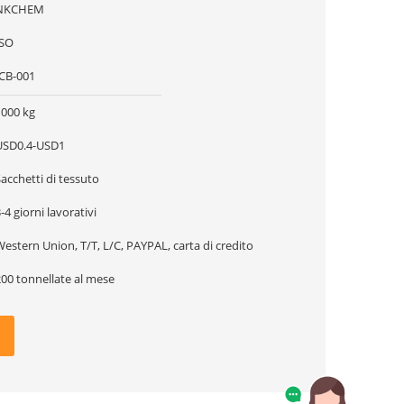
NKCHEM
ISO
ICB-001
1000 kg
USD0.4-USD1
acchetti di tessuto
-4 giorni lavorativi
estern Union, T/T, L/C, PAYPAL, carta di credito
200 tonnellate al mese