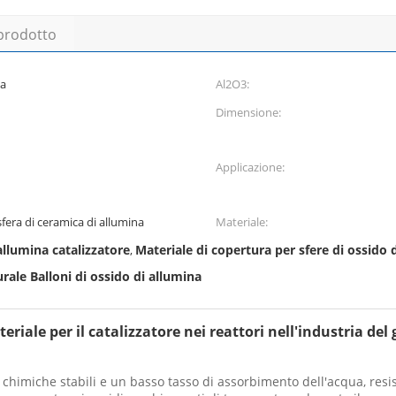
 prodotto
na
Al2O3:
Dimensione:
Applicazione:
sfera di ceramica di allumina
Materiale:
allumina catalizzatore
Materiale di copertura per sfere di ossido 
,
urale Balloni di ossido di allumina
eriale per il catalizzatore nei reattori nell'industria del
 chimiche stabili e un basso tasso di assorbimento dell'acqua, resis