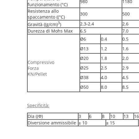
980
1180
funzionamento (°C)
Resistenza allo
300
500
spaccamento ((°C)
3
2.3-2.4
2.6
Gravità ((g/cm)
)
Durezza di Mohs Max
6.5
7.0
Ø6
0.4
0.5
Ø13
1.2
1.6
Ø20
1.8
2.0
Compressivo
Ø25
2.5
2.9
Forza
KN/Pellet
Ø38
4.0
4.5
Ø50
8.0
8.5
Specificità:
Dia ((Φ)
3
6
8
10
13
16
Diversione ammissibile
± 10
± 15