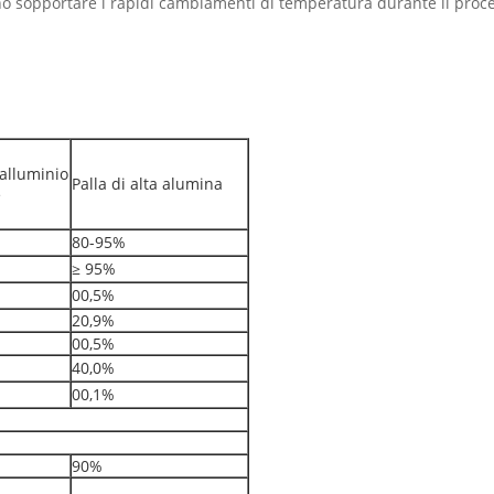
sono sopportare i rapidi cambiamenti di temperatura durante il proc
 alluminio
Palla di alta alumina
e
80-95%
≥ 95%
00,5%
20,9%
00,5%
40,0%
00,1%
90%