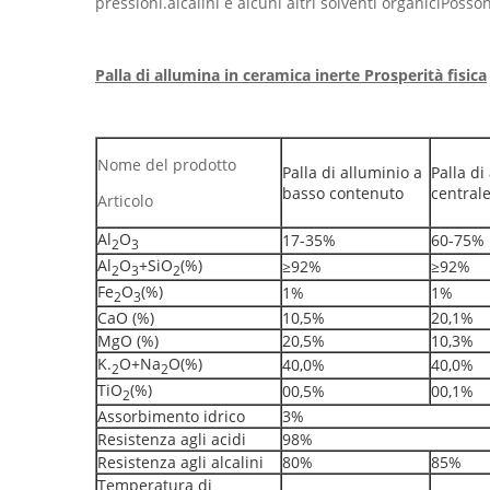
pressioni.alcalini e alcuni altri solventi organiciPos
Palla di allumina in ceramica inerte Prosperità fisica
Nome del prodotto
Palla di alluminio a
Palla di
basso contenuto
central
Articolo
Al
O
17-35%
60-75%
2
3
Al
O
+SiO
(%)
≥92%
≥92%
2
3
2
Fe
O
(%)
1%
1%
2
3
CaO (%)
10,5%
20,1%
MgO (%)
20,5%
10,3%
K.
O+Na
O(%)
40,0%
40,0%
2
2
TiO
(%)
00,5%
00,1%
2
Assorbimento idrico
3%
Resistenza agli acidi
98%
Resistenza agli alcalini
80%
85%
Temperatura di