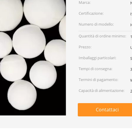
Marca:
Certificazione:
Numero di modello:
Quantità di ordine minimo:
Prezzo:
Imballaggi particolari:
S
Tempi di consegna:
3
Termini di pagamento:
W
Capacità di alimentazione:
Contattaci