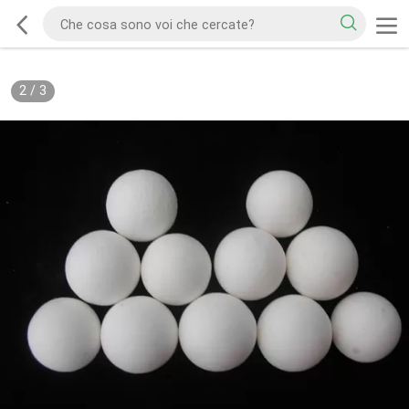
2
/
3