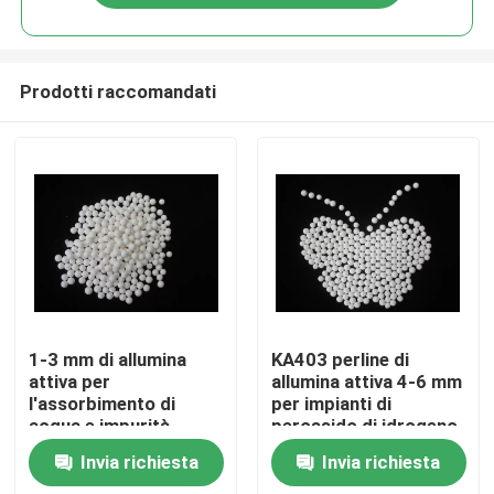
Prodotti raccomandati
Casa.
1-3 mm di allumina
KA403 perline di
attiva per
allumina attiva 4-6 mm
l'assorbimento di
per impianti di
Prodotti
acqua e impurità
perossido di idrogeno
nell'industria chimica
Invia richiesta
Invia richiesta
Video