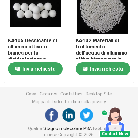
carbonato di litio
Allumina attivata
KA405 Dessicante di
KA402 Materiali di
allumina attivata
trattamento
bianca per la
dell'acqua di alluminio
Imballaggio a colonna casuale
disidratazione e
attivo bianco per la
l'essiccazione
defluorazione
Invia richiesta
Invia richiesta
mediante separazione
imballaggio a torre strutturato
in aria
Imballaggio di laboratorio
Casa
Circa noi
Contattaci
Desktop Site
Mappa del sito
Politica sulla privacy
internals della colonna di distillazione
Qualità
Stagno molecolare PSA
Fabbrica
Palla ceramica dell'allumina
cinese.Copyright © 2026