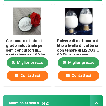
carbonato di litio
Allumina attivata
Carbonato di litio di
Polvere di carbonato di
Imballaggio a colonna casuale
grado industriale per
litio a livello di batteria
semiconduttori in
con tenore di Li2CO3 ≥
confezione da 100 kg
99,5% di purezza
imballaggio a torre strutturato
Miglior prezzo
Miglior prezzo
Imballaggio di laboratorio
Contattaci
Contattaci
internals della colonna di distillazione
Palla ceramica dell'allumina
Allumina attivata
(42)