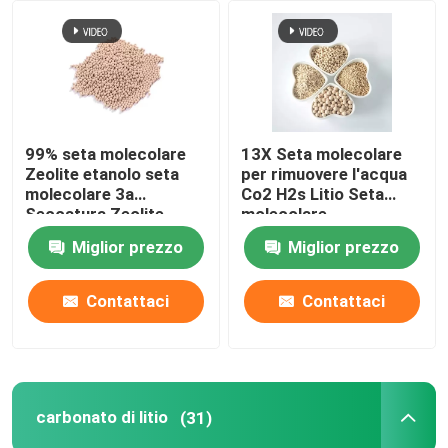
Su di noi
Visita alla fabbrica
99% seta molecolare
13X Seta molecolare
Zeolite etanolo seta
per rimuovere l'acqua
Controllo della qualità
molecolare 3a
Co2 H2s Litio Seta
Seccatura Zeolite
molecolare
Miglior prezzo
Miglior prezzo
Contattaci
Contattaci
Contattaci
Chiedi un preventivo
Stagno molecolare PSA
carbonato di litio
(31)
Zeolite a setaccio molecolare