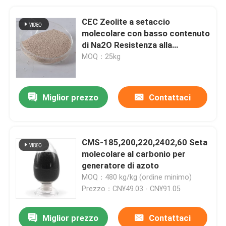
CEC Zeolite a setaccio
molecolare con basso contenuto
di Na2O Resistenza alla
frantumazione 30-100N LOI 4-
MOQ：25kg
7%
Miglior prezzo
Contattaci
CMS-185,200,220,2402,60 Seta
molecolare al carbonio per
generatore di azoto
MOQ：480 kg/kg (ordine minimo)
Prezzo：CN¥49.03 - CN¥91.05
Miglior prezzo
Contattaci