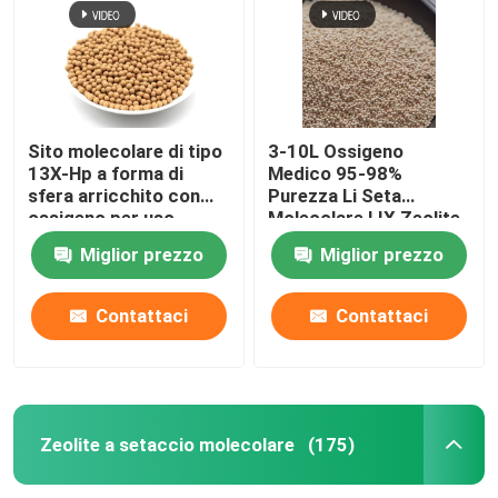
Sito molecolare di tipo
3-10L Ossigeno
13X-Hp a forma di
Medico 95-98%
sfera arricchito con
Purezza Li Seta
ossigeno per uso
Molecolare LIX Zeolite
medico
13X Litio Zeolite
Miglior prezzo
Miglior prezzo
Ossigeno Per
Concentratore di
Ossigeno
Contattaci
Contattaci
Casa.
Prodotti
Zeolite a setaccio molecolare
(175)
Video