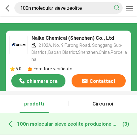
Naike Chemical (Shenzhen) Co., Ltd
2102A, No. 9,Furong Road, Songgang Sub-
District ,Baoan District,Shenzhen,China,Porcella
na
5.0
Fornitore verificato
chiamare ora
Contattaci
prodotti
Circa noi
100n molecular sieve zeolite produzione online
(3)