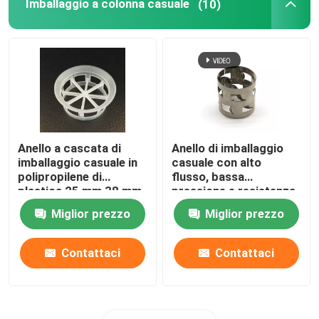
Imballaggio a colonna casuale
(10)
Agenti chimici ausiliari
Anello a cascata di
Anello di imballaggio
imballaggio casuale in
casuale con alto
polipropilene di
flusso, bassa
plastica 25 mm 38 mm
pressione e resistenza
50 mm 76 mm
Miglior prezzo
Miglior prezzo
Contattaci
Contattaci