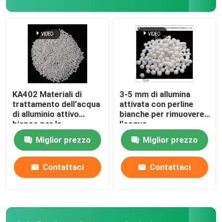
imballaggio di torre in ceramica
Imballaggio della torre metallica
Imballaggi per torri in plastica
KA402 Materiali di
3-5 mm di allumina
trattamento dell'acqua
attivata con perline
di alluminio attivo
bianche per rimuovere
Elettroliti delle batterie al litio
bianco per la
l'acqua
defluorazione
dall'asciugatrice ad
Miglior prezzo
Miglior prezzo
aria
Biobolle in ceramica
Contattaci
Contattaci
Favo ceramico
media del mbbr