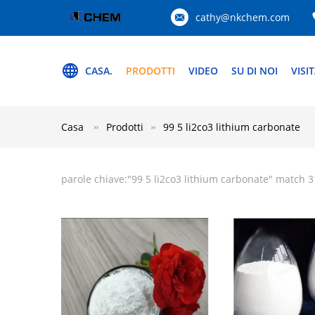
cathy@nkchem.com
CASA.
PRODOTTI
VIDEO
SU DI NOI
VISI
Casa
Prodotti
99 5 li2co3 lithium carbonate
parole chiave:"
99 5 li2co3 lithium carbonate
" match 3