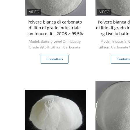
Polvere bianca di carbonato
Polvere bianca d
di litio di grado industriale
di litio di grado 
con tenore di Li2CO3 ≥ 99,5%
kg Livello batte
confezi
Model: Battery Level Or Industry
Model: Industrial
Grade 99.5% Lithium Carbonate
Lithium Carbonate
White Powder
Min: 1 kil
Min: 1 kilogram
Contattaci
Contatta