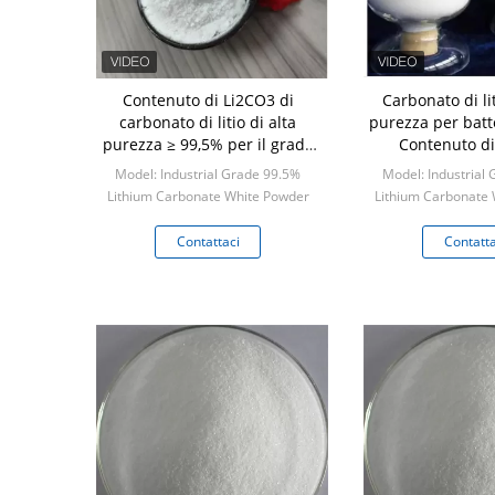
Contenuto di Li2CO3 di
Carbonato di lit
carbonato di litio di alta
purezza per batt
purezza ≥ 99,5% per il grado
Contenuto d
industriale
Model: Industrial Grade 99.5%
Model: Industrial
Lithium Carbonate White Powder
Lithium Carbonate
Min: 1 kilogram
Min: 1 kil
Contattaci
Contatta