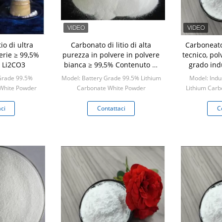
io di ultra
Carbonato di litio di alta
Carboneato 
erie ≥ 99,5%
purezza in polvere in polvere
tecnico, pol
i Li2CO3
bianca ≥ 99,5% Contenuto di
grado ind
Li2CO3
Contenu
 Grade 99.5%
Model: Battery Grade 99.5% Lithium
Model: Indu
 White Powder
Carbonate White Powder
Lithium Carb
ogram
Min: 1 kilogram
Min:
ci
Contattaci
C