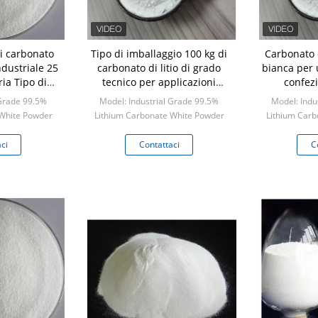
i carbonato
Tipo di imballaggio 100 kg di
Carbonato d
industriale 25
carbonato di litio di grado
bianca per 
ria Tipo di
tecnico per applicazioni
confez
one
industriali
 Grade 99.5%
Model: Industrial Grade 99.5%
Model: Indu
 White Powder
Lithium Carbonate White Powder
Lithium Carb
ogram
Min: 1 kilogram
Min:
ci
Contattaci
C