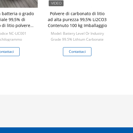
a batteria o grado
Polvere di carbonato di litio
iale 99,5% di
ad alta purezza 99,5% Li2CO3
di litio polvere
Contenuto 100 kg Imballaggio
bianca
odice NC-LIC001
Model: Battery Level Or Industry
 chilogrammo
Grade 99.5% Lithium Carbonate
White Powder
Min: 1 kilogram
ontattaci
Contattaci