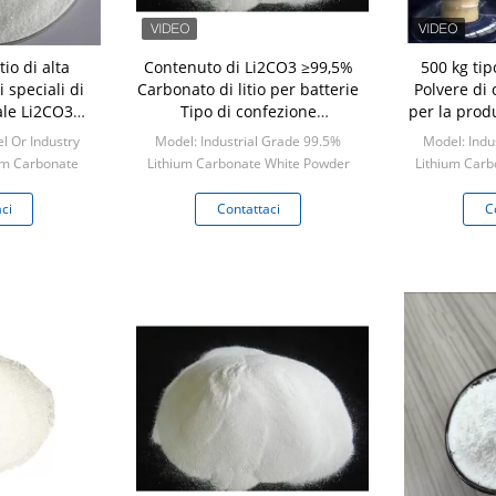
tio di alta
Contenuto di Li2CO3 ≥99,5%
500 kg tip
 speciali di
Carbonato di litio per batterie
Polvere di 
ale Li2CO3
Tipo di confezione
per la prod
≥99,5%
20/25/100/500 Kg
l Or Industry
Model: Industrial Grade 99.5%
Model: Indu
um Carbonate
Lithium Carbonate White Powder
Lithium Carb
wder
Min: 1 kilogram
Min:
ogram
ci
Contattaci
C