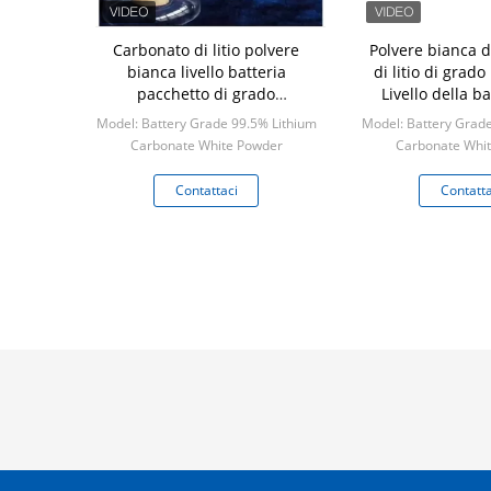
Carbonato di litio polvere
Polvere bianca d
bianca livello batteria
di litio di grado
pacchetto di grado
Livello della b
industriale 20-500 kg
contenuto di
Model: Battery Grade 99.5% Lithium
Model: Battery Grade
superiore a
Carbonate White Powder
Carbonate Whi
Min: 1 kilogram
Min: 1 kil
Contattaci
Contatta