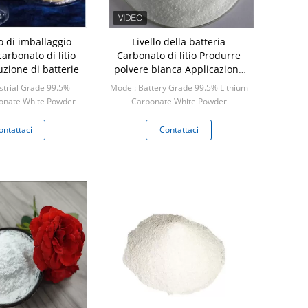
o di imballaggio
Livello della batteria
carbonato di litio
Carbonato di litio Produrre
uzione di batterie
polvere bianca Applicazione
20/25/100/500 Kg Tipo di
strial Grade 99.5%
Model: Battery Grade 99.5% Lithium
confezione
onate White Powder
Carbonate White Powder
 1 kilogram
Min: 1 kilogram
ontattaci
Contattaci