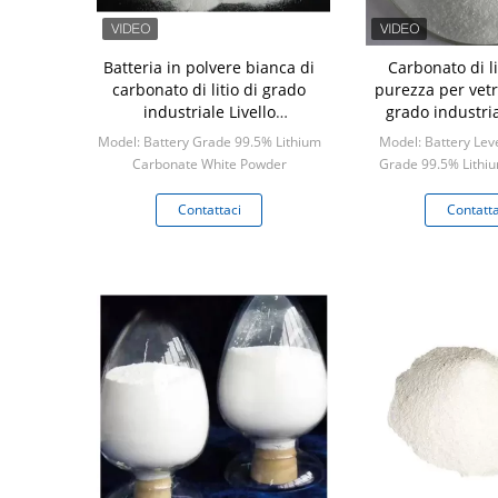
Batteria in polvere bianca di
Carbonato di li
carbonato di litio di grado
purezza per vetri
industriale Livello
grado industri
20/25/100/500 kg Dimensione
Contenuto 
Model: Battery Grade 99.5% Lithium
Model: Battery Leve
del pacchetto.
Carbonate White Powder
Grade 99.5% Lithi
Min: 1 kilogram
White Po
Min: 1 kil
Contattaci
Contatta