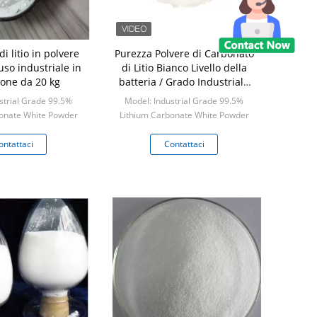
i litio in polvere
Purezza Polvere di Carbonato
uso industriale in
di Litio Bianco Livello della
ione da 20 kg
batteria / Grado Industriale
Diverse dimensioni del
strial Grade 99.5%
Model: Industrial Grade 99.5%
pacchetto
onate White Powder
Lithium Carbonate White Powder
 1 kilogram
Min: 1 kilogram
ontattaci
Contattaci