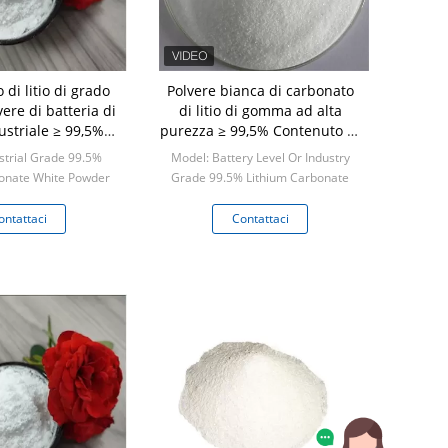
di litio di grado
Polvere bianca di carbonato
vere di batteria di
di litio di gomma ad alta
ustriale ≥ 99,5%
purezza ≥ 99,5% Contenuto di
to di Li2CO3
Li2CO3
strial Grade 99.5%
Model: Battery Level Or Industry
onate White Powder
Grade 99.5% Lithium Carbonate
 1 kilogram
White Powder
Min: 1 kilogram
ontattaci
Contattaci