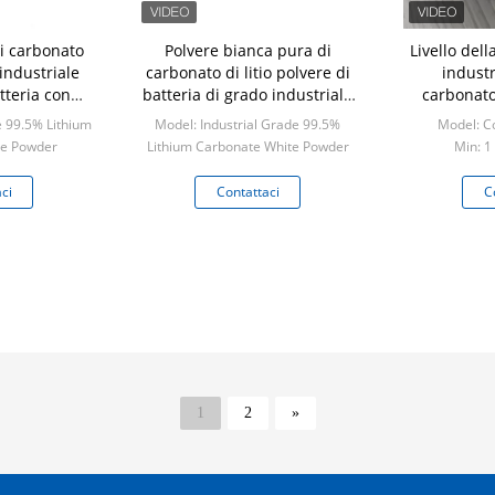
i carbonato
Polvere bianca pura di
Livello dell
 industriale
carbonato di litio polvere di
industr
atteria con
batteria di grado industriale
carbonato 
 Li2CO3
in imballaggio da
 99.5% Lithium
Model: Industrial Grade 99.5%
Model: C
l 99,5%
20/25/100/500 kg
te Powder
Lithium Carbonate White Powder
Min: 1
ogram
Min: 1 kilogram
ci
Contattaci
C
1
2
»