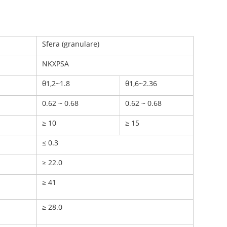
Sfera (granulare)
NKXPSA
θ1,2~1.8
θ1,6~2.36
0.62 ~ 0.68
0.62 ~ 0.68
≥ 10
≥ 15
≤ 0.3
≥ 22.0
≥ 41
≥ 28.0