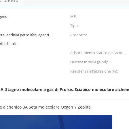
 prodotto
igeno
MF:
Tipo:
ta, additivi petroliferi, agenti
Prodotto:
otti chimici
Adsorbimento statico dell'acqua
(%):
Densità in serie (g/ml):
Resistenza all'abrasione (%):
3A
Stagno molecolare a gas di Prolsis
Sciabico molecolare alchen
,
,
te alchenico 3A Seta molecolare Oxgen Y Zeolite