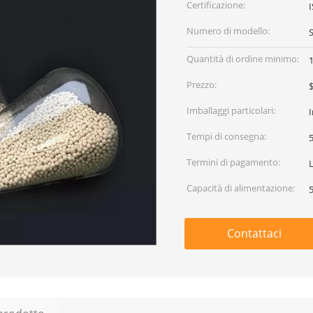
Certificazione:
Numero di modello:
Quantità di ordine minimo:
Prezzo:
$
Imballaggi particolari:
Tempi di consegna:
5
Termini di pagamento:
Capacità di alimentazione:
Contattaci