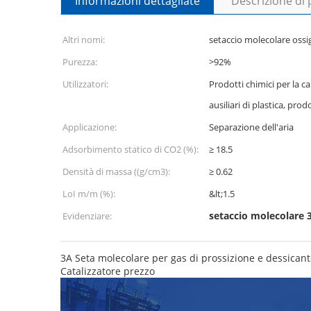
Informazioni dettagliate
Descrizione di
Altri nomi:
setaccio molecolare oss
Purezza:
>92%
Utilizzatori:
Prodotti chimici per la car
ausiliari di plastica, prod
Applicazione:
Separazione dell'aria
Adsorbimento statico di CO2 (%):
≥ 18.5
Densità di massa ((g/cm3):
≥ 0.62
LoI m/m (%):
&lt;1.5
setaccio molecolare 
Evidenziare:
3A Seta molecolare per gas di prossizione e dessican
Catalizzatore prezzo