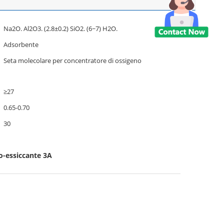
Na2O. Al2O3. (2.8±0.2) SiO2. (6~7) H2O.
Adsorbente
Seta molecolare per concentratore di ossigeno
≥27
0.65-0.70
30
o-essiccante 3A