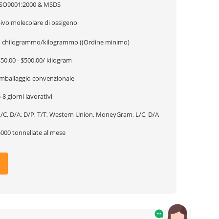
ISO9001:2000 & MSDS
Sivo molecolare di ossigeno
1 chilogrammo/kilogrammo ((Ordine minimo)
50.00 - $500.00/ kilogram
Imballaggio convenzionale
-8 giorni lavorativi
L/C, D/A, D/P, T/T, Western Union, MoneyGram, L/C, D/A
5000 tonnellate al mese