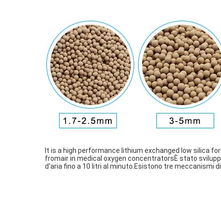
It is a high performance lithium exchanged low silica fo
fromair in medical oxygen concentratorsÈ stato sviluppato
d'aria fino a 10 litri al minuto.Esistono tre meccanismi 