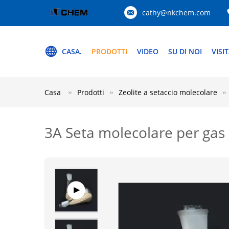
cathy@nkchem.com
CASA.
PRODOTTI
VIDEO
SU DI NOI
VISI
Casa
Prodotti
Zeolite a setaccio molecolare
3A Seta molecolare per gas 