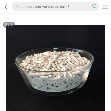
2
/
6