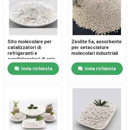
Sito molecolare per
Zeolite 5a, assorbente
catalizzatori di
per setacciature
refrigeranti e
molecolari industriali
condizionatori di aria
Sito molecolare 5A
Invia richiesta
Invia richiesta
Casa.
Prodotti
Video