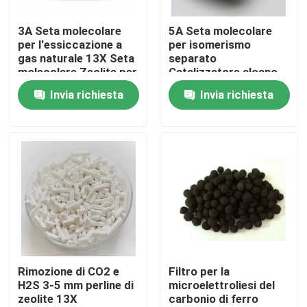
3A Seta molecolare
5A Seta molecolare
Su di noi
per l'essiccazione a
per isomerismo
gas naturale 13X Seta
separato
molecolare Zeolite per
Catalizzatore alcano
Visita alla fabbrica
il concentratore di
Litio Seta molecolare
Invia richiesta
Invia richiesta
ossigeno
Ossigeno Mcm 22
Zeolite
Controllo della qualità
Contattaci
Chiedi un preventivo
Stagno molecolare PSA
Rimozione di CO2 e
Filtro per la
H2S 3-5 mm perline di
microelettroliesi del
zeolite 13X
carbonio di ferro
Zeolite a setaccio molecolare