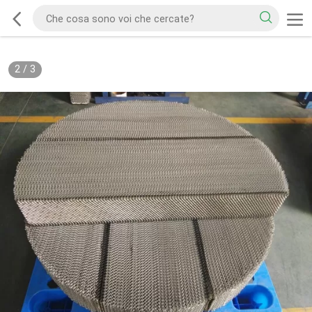
2
/
3