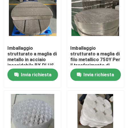
Su di noi
Visita alla fabbrica
Imballaggio
Imballaggio
Controllo della qualità
strutturato a maglia di
strutturato a maglia di
metallo in acciaio
filo metallico 750Y Per
inossidabile BX PLUS
il trasferimento di
Contattaci
per colonna di
massa in colonna di
Invia richiesta
Invia richiesta
distillazione
distillazione
Chiedi un preventivo
Stagno molecolare PSA
Zeolite a setaccio molecolare