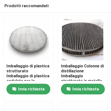
Prodotti raccomandati
Imballaggio di plastica
Imballaggio Colonne di
strutturato
distillazione
Imballaggio di plastica
Imballaggio
Casa.
ondulata per la
strutturato in metallo
depurazione dei gas
Imballaggio in filo in
Invia richiesta
Invia richiesta
residui
acciaio inossidabile
Prodotti
Imballaggio in garza
Video