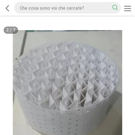
2
/
3