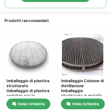
Prodotti raccomandati
Casa.
Imballaggio di plastica
Imballaggio Colonne di
strutturato
distillazione
Imballaggio di plastica
Imballaggio
Prodotti
ondulata per la
strutturato in metallo
depurazione dei gas
Imballaggio in filo in
Invia richiesta
Invia richiesta
residui
acciaio inossidabile
Video
Imballaggio in garza