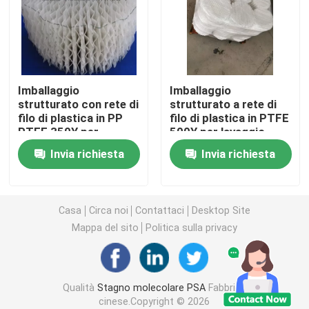
carbonato di litio
Allumina attivata
Imballaggio
Imballaggio
strutturato con rete di
strutturato a rete di
filo di plastica in PP
filo di plastica in PTFE
Imballaggio a colonna casuale
PTFE 350Y per
500Y per lavaggio
lavaggio chimico
chimico
Invia richiesta
Invia richiesta
imballaggio a torre strutturato
Imballaggio di laboratorio
Casa
Circa noi
Contattaci
Desktop Site
Mappa del sito
Politica sulla privacy
internals della colonna di distillazione
Qualità
Stagno molecolare PSA
Fabbrica
Palla ceramica dell'allumina
cinese.Copyright © 2026