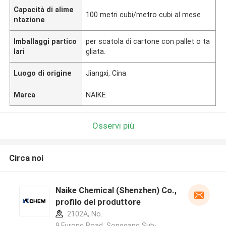
Capacità di alime
100 metri cubi/metro cubi al mese
ntazione
Imballaggi partico
per scatola di cartone con pallet o ta
lari
gliata.
Luogo di origine
Jiangxi, Cina
Marca
NAIKE
Osservi più
Circa noi
Naike Chemical (Shenzhen) Co., Ltd
profilo del produttore
2102A, No.
9,Furong Road, Songgang Sub-