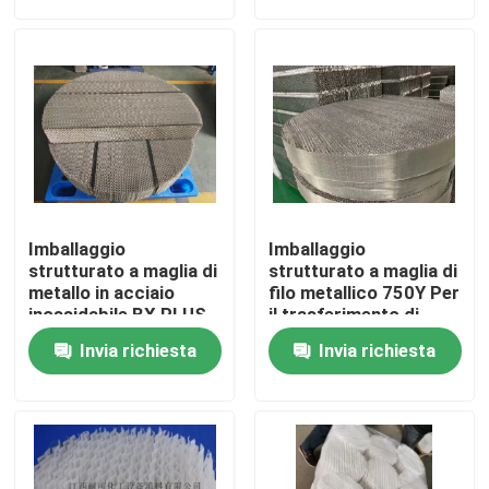
Su di noi
Visita alla fabbrica
Controllo della qualità
Imballaggio
Imballaggio
Contattaci
strutturato a maglia di
strutturato a maglia di
metallo in acciaio
filo metallico 750Y Per
inossidabile BX PLUS
il trasferimento di
per colonna di
massa in colonna di
Chiedi un preventivo
Invia richiesta
Invia richiesta
distillazione
distillazione
Stagno molecolare PSA
Zeolite a setaccio molecolare