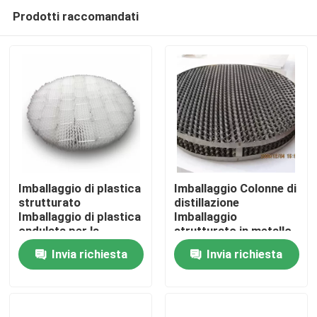
Prodotti raccomandati
Imballaggio di plastica
Imballaggio Colonne di
strutturato
distillazione
Imballaggio di plastica
Imballaggio
Casa.
ondulata per la
strutturato in metallo
depurazione dei gas
Imballaggio in filo in
Invia richiesta
Invia richiesta
residui
acciaio inossidabile
Prodotti
Imballaggio in garza
Video