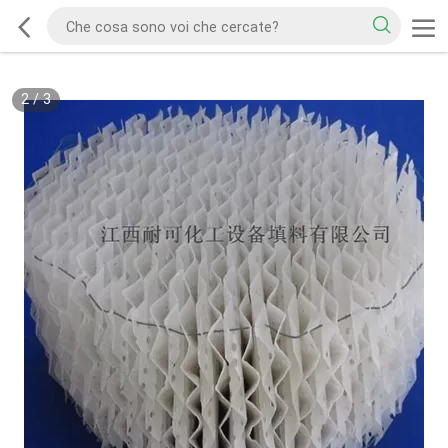
2
/
3