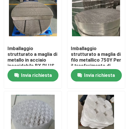
Su di noi
Visita alla fabbrica
Imballaggio
Imballaggio
Controllo della qualità
strutturato a maglia di
strutturato a maglia di
metallo in acciaio
filo metallico 750Y Per
inossidabile BX PLUS
il trasferimento di
Contattaci
per colonna di
massa in colonna di
Invia richiesta
Invia richiesta
distillazione
distillazione
Chiedi un preventivo
Stagno molecolare PSA
Zeolite a setaccio molecolare